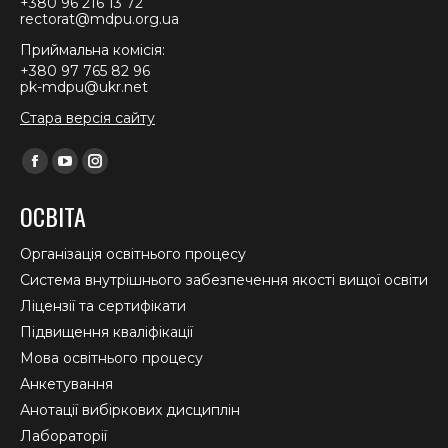
+380 96 216 13 72
rectorat@mdpu.org.ua
Приймальна комісія:
+380 97 765 82 96
pk-mdpu@ukr.net
Стара версія сайту
Find us on:
Facebook
YouTube
Instagram
page
page
page
ОСВІТА
opens
opens
opens
in
in
in
Організація освітнього процесу
new
new
new
Система внутрішнього забезпечення якості вищої освіти
window
window
window
Ліцензії та сертифікати
Підвищення кваліфікації
Мова освітнього процесу
Анкетування
Анотації вибіркових дисциплін
Лабораторії