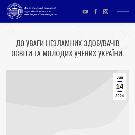
YouTube
Facebook
Instagram
page
page
page
opens
opens
opens
ДО УВАГИ НЕЗЛАМНИХ ЗДОБУВАЧІВ
in
in
in
ОСВІТИ ТА МОЛОДИХ УЧЕНИХ УКРАЇНИ!
new
new
new
window
window
window
You are here:
Jun
14
2024