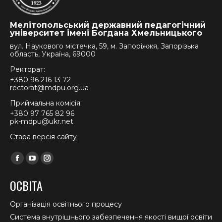
Мелітопольський державний педагогічний
університет імені Богдана Хмельницького
вул. Наукового містечка, 59, м. Запоріжжя, Запорізька
область, Україна, 69000
Ректорат:
+380 96 216 13 72
rectorat@mdpu.org.ua
Приймальна комісія:
+380 97 765 82 96
pk-mdpu@ukr.net
Стара версія сайту
Find us on:
Facebook
YouTube
Instagram
page
page
page
ОСВІТА
opens
opens
opens
in
in
in
Організація освітнього процесу
new
new
new
Система внутрішнього забезпечення якості вищої освіти