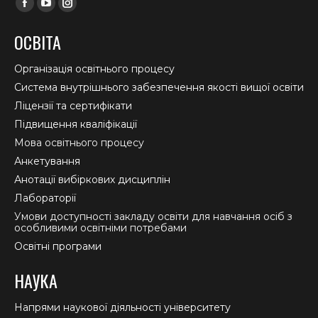
Facebook
YouTube
Instagram
page
page
page
ОСВІТА
opens
opens
opens
in
in
in
Організація освітнього процесу
new
new
new
Система внутрішнього забезпечення якості вищої освіти
window
window
window
Ліцензії та сертифікати
Підвищення кваліфікації
Мова освітнього процесу
Анкетування
Анотації вибіркових дисциплін
Лабораторії
Умови доступності закладу освіти для навчання осіб з
особливими освітніми потребами
Освітні програми
НАУКА
Напрями наукової діяльності університету