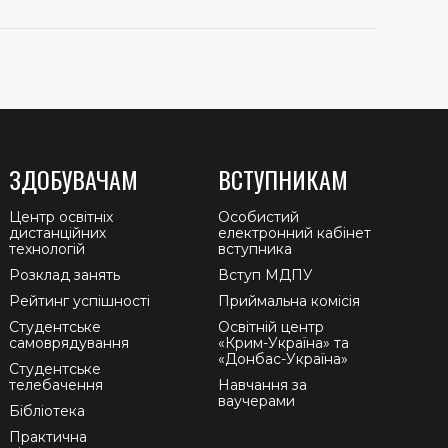
ЗДОБУВАЧАМ
ВСТУПНИКАМ
Центр освітніх
Особистий
дистанційних
електронний кабінет
технологій
вступника
Розклад занять
Вступ МДПУ
Рейтинг успішності
Приймальна комісія
Студентське
Освітній центр
самоврядування
«Крим-Україна» та
«Донбас-Україна»
Студентське
телебачення
Навчання за
ваучерами
Бібліотека
Практична