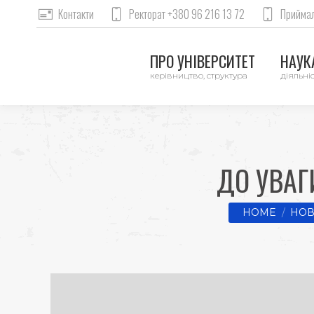
Контакти
Ректорат +380 96 216 13 72
Приймал
ПРО УНІВЕРСИТЕТ
НАУКА
керівництво, структура
діяльніс
ДО УВАГ
You are here:
HOME
НОВ