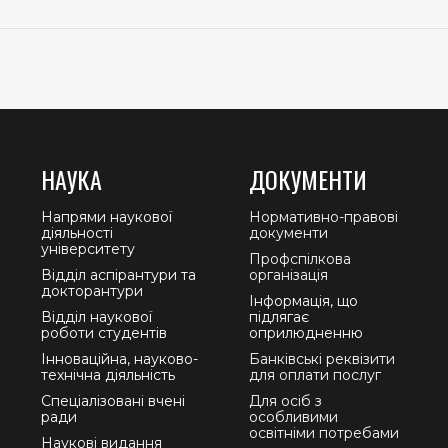
НАУКА
ДОКУМЕНТИ
Напрями наукової
Нормативно-правові
діяльності
документи
університету
Профспілкова
Відділ аспірантури та
організація
докторантури
Інформація, що
Відділ наукової
підлягає
роботи студентів
оприлюдненню
Інноваційна, науково-
Банківські реквізити
технічна діяльність
для оплати послуг
Спеціалізовані вчені
Для осіб з
ради
особливими
освітніми потребами
Наукові видання