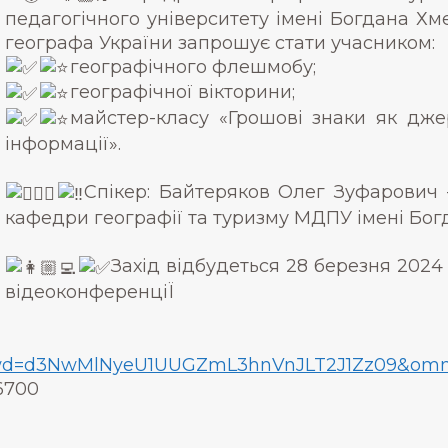
педагогічного університету імені Богдана Х
географа України запрошує стати учасником:
географічного флешмобу;
географічної вікторини;
майстер-класу «Грошові знаки як джер
інформації».
Спікер: Байтеряков Олег Зуфарович 
кафедри географії та туризму МДПУ імені Бо
Захід відбудеться 28 березня 2024 
відеоконференціЇ
0?pwd=d3NwMlNyeU1UUGZmL3hnVnJLT2J1Zz09&om
6700