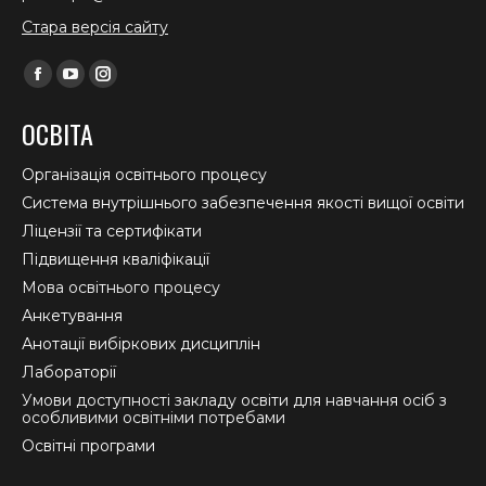
Стара версія сайту
Find us on:
Facebook
YouTube
Instagram
page
page
page
ОСВІТА
opens
opens
opens
in
in
in
Організація освітнього процесу
new
new
new
Система внутрішнього забезпечення якості вищої освіти
window
window
window
Ліцензії та сертифікати
Підвищення кваліфікації
Мова освітнього процесу
Анкетування
Анотації вибіркових дисциплін
Лабораторії
Умови доступності закладу освіти для навчання осіб з
особливими освітніми потребами
Освітні програми