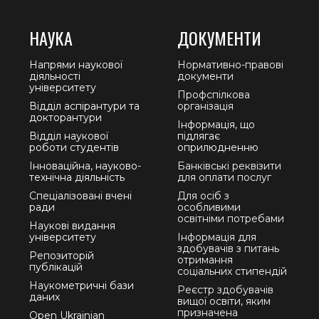
НАУКА
ДОКУМЕНТИ
Напрями наукової
Нормативно-правові
діяльності
документи
університету
Профспілкова
Відділ аспірантури та
організація
докторантури
Інформація, що
Відділ наукової
підлягає
роботи студентів
оприлюдненню
Інноваційна, науково-
Банківські реквізити
технічна діяльність
для оплати послуг
Спеціалізовані вчені
Для осіб з
ради
особливими
освітніми потребами
Наукові видання
університету
Інформація для
здобувачів з питань
Репозиторій
отримання
публікацій
соціальних стипендій
Наукометричні бази
Реєстр здобувачів
даних
вищої освіти, яким
призначена
Open Ukrainian