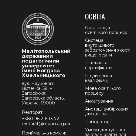
ОСВІТА
Організація
освітнього процесу
Система
внутрішнього
забезпечення якості
Мелітопольський
вищої освіти
державний
педагогічний
Ліцензії та
університет
сертифікати
імені Богдана
Хмельницького
Підвищення
кваліфікації
вул. Наукового
містечка, 59, м.
Мова освітнього
Запоріжжя,
процесу
Запорізька область,
Анкетування
Україна, 69000
Анотації вибіркових
Ректорат:
дисциплін
+380 96 216 13 72
Лабораторії
rectorat@mdpu.org.ua
Умови доступності
Приймальна комісія:
закладу освіти для