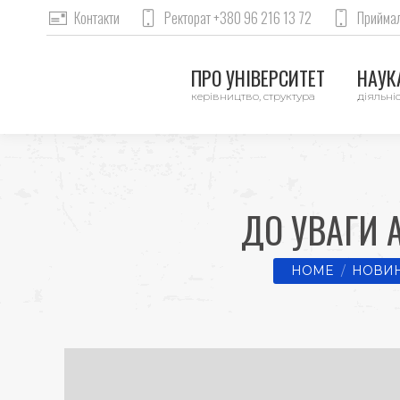
Контакти
Ректорат +380 96 216 13 72
Приймал
ПРО УНІВЕРСИТЕТ
НАУКА
керівництво, структура
діяльніс
ДО УВАГИ 
You are here:
HOME
НОВИН