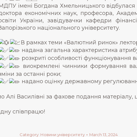
МДПУ імені Богдана Хмельницького відбулася 
доктора економічних наук, професора, Академ
освіти України, завідувачки кафедри фінансі
Запорізького національного університету.
В рамках теми «Валютний ринок» лекто
надана загальна характеристика атрибу
розкриті особливості функціонування в
виокремлені чинники формування вал
зміни за останні роки;
надано оцінку державному регулюванню
 Алі Василівні за фахове подання матеріалу, ці
дну співпрацю!
Category:
Новини університету
March 13, 2024