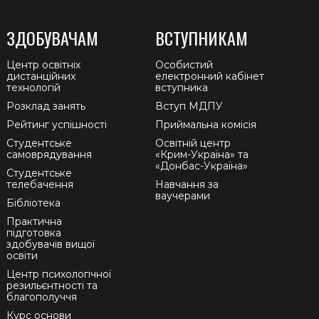
ЗДОБУВАЧАМ
ВСТУПНИКАМ
Центр освітніх
Особистий
дистанційних
електронний кабінет
технологій
вступника
Розклад занять
Вступ МДПУ
Рейтинг успішності
Приймальна комісія
Студентське
Освітній центр
самоврядування
«Крим-Україна» та
«Донбас-Україна»
Студентське
телебачення
Навчання за
ваучерами
Бібліотека
Практична
підготовка
здобувачів вищої
освіти
Центр психологічної
резильєнтності та
благополуччя
Курс основи