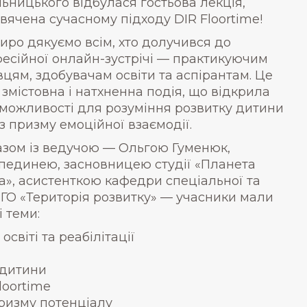
ьницького відбулася гостьова лекція,
вячена сучасному підходу DIR Floortime!
ро дякуємо всім, хто долучився до
есійної онлайн-зустрічі — практикуючим
вцям, здобувачам освіти та аспірантам. Це
 змістовна і натхненна подія, що відкрила
 можливості для розуміння розвитку дитини
з призму емоційної взаємодії.
зом із ведучою — Ольгою Гуменюк,
пединею, засновницею студії «Планета
а», асистенткою кафедри спеціальної та
 ГО «Територія розвитку» — учасники мали
 теми:
освіті та реабілітації
 дитини
loortime
ризму потенціалу