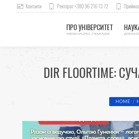
Контакти
Ректорат +380 96 216 13 72
Приймал
ПРО УНІВЕРСИТЕТ
НАУКА
керівництво, структура
діяльніс
DIR FLOORTIME: С
You are he
HOME