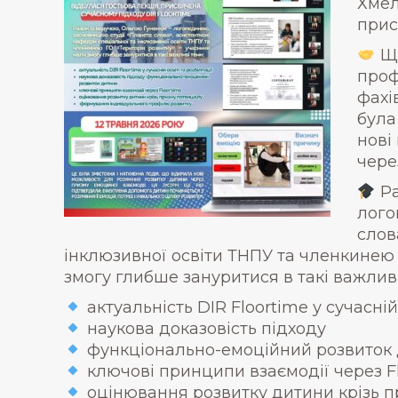
Хмел
прис
Щи
проф
фахі
була
нові
чере
Ра
лого
слов
інклюзивної освіти ТНПУ та членкинею
змогу глибше зануритися в такі важливі
актуальність DIR Floortime у сучасній 
наукова доказовість підходу
функціонально-емоційний розвиток
ключові принципи взаємодії через F
оцінювання розвитку дитини крізь п