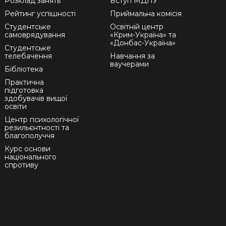
Розклад занять
Вступ МДПУ
Рейтинг успішності
Приймальна комісія
Студентське
Освітній центр
самоврядування
«Крим-Україна» та
«Донбас-Україна»
Студентське
телебачення
Навчання за
ваучерами
Бібліотека
Практична
підготовка
здобувачів вищої
освіти
Центр психологічної
резильєнтності та
благополуччя
Курс основи
національного
спротиву