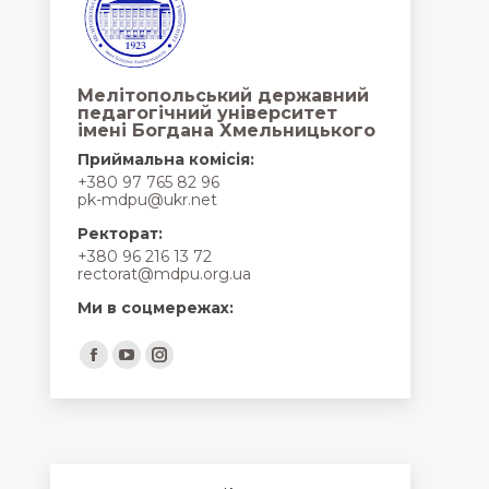
Мелітопольський державний
педагогічний університет
імені Богдана Хмельницького
Приймальна комісія:
+380 97 765 82 96
pk-mdpu@ukr.net
Ректорат:
+380 96 216 13 72
rectorat@mdpu.org.ua
Ми в соцмережах:
Find us on:
Facebook
YouTube
Instagram
page
page
page
opens
opens
opens
in
in
in
new
new
new