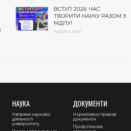
ВСТУП 2026: ЧАС
ТВОРИТИ НАУКУ РАЗОМ З
МДПУ!
І
August 6, 2026
НАУКА
ДОКУМЕНТИ
Напрями наукової
Нормативно-правові
діяльності
документи
університету
Профспілкова