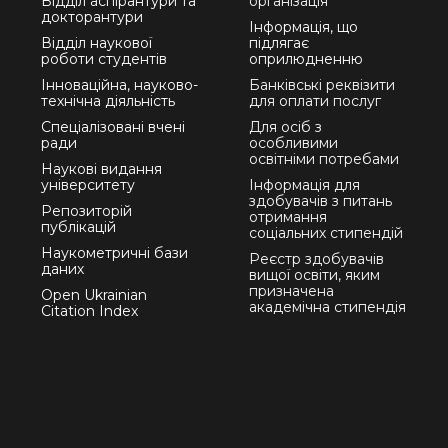
Відділ аспірантури та
організація
докторантури
Інформація, що
Відділ наукової
підлягає
роботи студентів
оприлюдненню
Інноваційна, науково-
Банківські реквізити
технічна діяльність
для оплати послуг
Спеціалізовані вчені
Для осіб з
ради
особливими
освітніми потребами
Наукові видання
університету
Інформація для
здобувачів з питань
Репозиторій
отримання
публікацій
соціальних стипендій
Наукометричні бази
Реєстр здобувачів
даних
вищої освіти, яким
призначена
Open Ukrainian
академічна стипендія
Citation Index