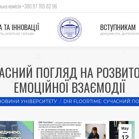
ьна комісія +380 97 765 82 96
 ТА ІННОВАЦІЇ
ВСТУПНИКАМ
ть, освітній процес
документи, допомог
УЧАСНИЙ ПОГЛЯД НА РОЗВИТ
ЕМОЦІЙНОЇ ВЗАЄМОДІЇ
re:
НОВИНИ УНІВЕРСИТЕТУ
DIR FLOORTIME: СУЧАСНИЙ П
May
12