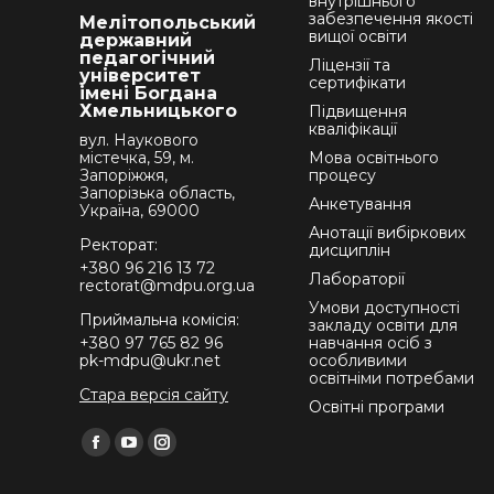
внутрішнього
забезпечення якості
Мелітопольський
вищої освіти
державний
педагогічний
Ліцензії та
університет
сертифікати
імені Богдана
Хмельницького
Підвищення
кваліфікації
вул. Наукового
містечка, 59, м.
Мова освітнього
Запоріжжя,
процесу
Запорізька область,
Анкетування
Україна, 69000
Анотації вибіркових
Ректорат:
дисциплін
+380 96 216 13 72
Лабораторії
rectorat@mdpu.org.ua
Умови доступності
Приймальна комісія:
закладу освіти для
+380 97 765 82 96
навчання осіб з
pk-mdpu@ukr.net
особливими
освітніми потребами
Стара версія сайту
Освітні програми
Find us on:
Facebook
YouTube
Instagram
page
page
page