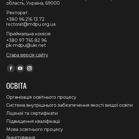
область, Україна, 69000
Ректорат:
+380 96 216 13 72
rectorat@mdpu.org.ua
Приймальна комісія:
+380 97 765 82 96
pk-mdpu@ukr.net
Стара версія сайту
Find us on:
Facebook
YouTube
Instagram
page
page
page
ОСВІТА
opens
opens
opens
in
in
in
Організація освітнього процесу
new
new
new
Система внутрішнього забезпечення якості вищої освіти
window
window
window
Ліцензії та сертифікати
Підвищення кваліфікації
Мова освітнього процесу
Анкетування