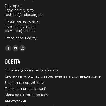
Ректорат:
+380 96 216 13 72
rectorat@mdpu.org.ua
Приймальна комісія:
+380 97 765 82 96
pk-mdpu@ukr.net
Стара версія сайту
Find us on:
Facebook
YouTube
Instagram
page
page
page
ОСВІТА
opens
opens
opens
in
in
in
Організація освітнього процесу
new
new
new
Система внутрішнього забезпечення якості вищої освіти
window
window
window
Ліцензії та сертифікати
Підвищення кваліфікації
Мова освітнього процесу
Анкетування