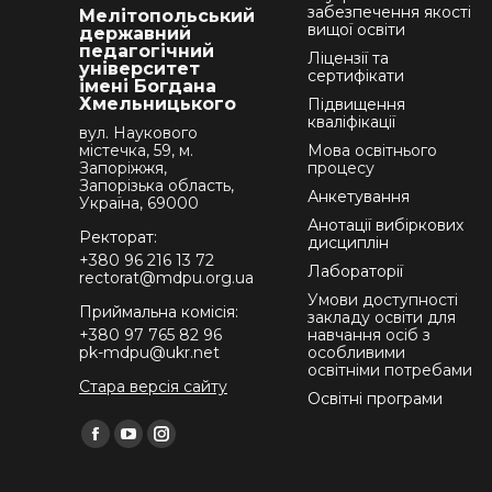
забезпечення якості
Мелітопольський
вищої освіти
державний
педагогічний
Ліцензії та
університет
сертифікати
імені Богдана
Хмельницького
Підвищення
кваліфікації
вул. Наукового
містечка, 59, м.
Мова освітнього
Запоріжжя,
процесу
Запорізька область,
Анкетування
Україна, 69000
Анотації вибіркових
Ректорат:
дисциплін
+380 96 216 13 72
Лабораторії
rectorat@mdpu.org.ua
Умови доступності
Приймальна комісія:
закладу освіти для
+380 97 765 82 96
навчання осіб з
pk-mdpu@ukr.net
особливими
освітніми потребами
Стара версія сайту
Освітні програми
Find us on:
Facebook
YouTube
Instagram
page
page
page