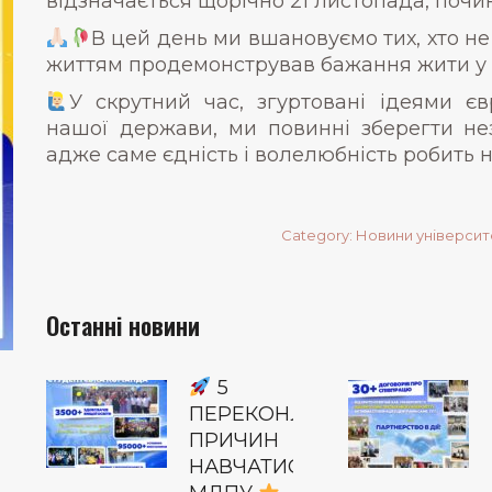
відзначається щорічно 21 листопада, почин
В цей день ми вшановуємо тих, хто не
життям продемонстрував бажання жити у в
У скрутний час, згуртовані ідеями єв
нашої держави, ми повинні зберегти не
адже саме єдність і волелюбність робить
Category:
Новини університ
Останні новини
5
ПЕРЕКОНЛИВИХ
ПРИЧИН
НАВЧАТИСЯ В