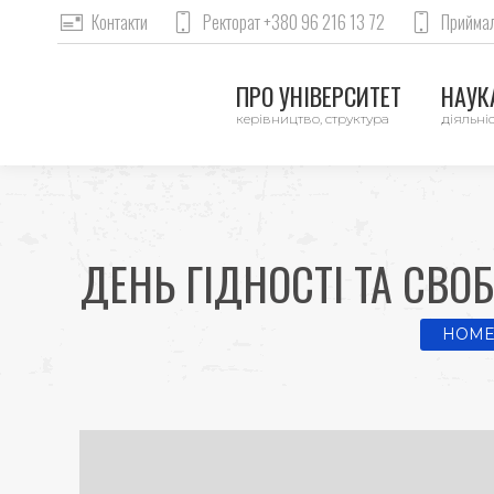
Контакти
Ректорат +380 96 216 13 72
Приймал
ПРО УНІВЕРСИТЕТ
НАУКА
керівництво, структура
діяльніс
ДЕНЬ ГІДНОСТІ ТА СВ
You are
HOM