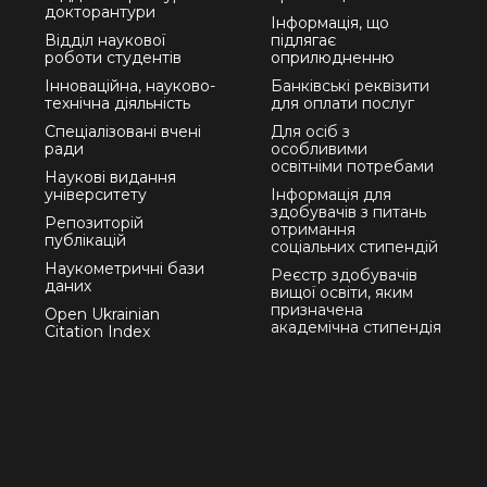
докторантури
Інформація, що
Відділ наукової
підлягає
роботи студентів
оприлюдненню
Інноваційна, науково-
Банківські реквізити
технічна діяльність
для оплати послуг
Спеціалізовані вчені
Для осіб з
ради
особливими
освітніми потребами
Наукові видання
університету
Інформація для
здобувачів з питань
Репозиторій
отримання
публікацій
соціальних стипендій
Наукометричні бази
Реєстр здобувачів
даних
вищої освіти, яким
призначена
Open Ukrainian
академічна стипендія
Citation Index