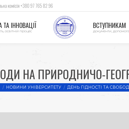
ьна комісія +380 97 765 82 96
 ТА ІННОВАЦІЇ
ВСТУПНИКАМ
ть, освітній процес
документи, допомог
ОБОДИ НА ПРИРОДНИЧО-ГЕОГ
 here:
E
НОВИНИ УНІВЕРСИТЕТУ
ДЕНЬ ГІДНОСТІ ТА СВОБО