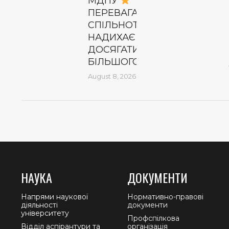
МДПУ
ПЕРЕВАГА №4.
СПІЛЬНОТА, ЯКА
НАДИХАЄ
ДОСЯГАТИ
БІЛЬШОГО
August 8, 2026
НАУКА
ДОКУМЕНТИ
Напрями наукової
Нормативно-правові
діяльності
документи
університету
Профспілкова
Відділ аспірантури та
організація