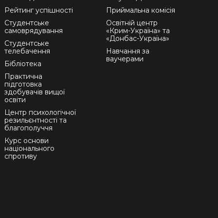
Рейтинг успішності
Приймальна комісія
Студентське
Освітній центр
самоврядування
«Крим-Україна» та
«Донбас-Україна»
Студентське
телебачення
Навчання за
ваучерами
Бібліотека
Практична
підготовка
здобувачів вищої
освіти
Центр психологічної
резильєнтності та
благополуччя
Курс основи
національного
спротиву