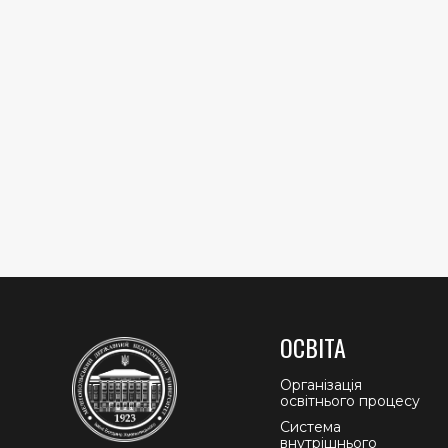
ОСВІТА
Організація
освітнього процесу
Система
внутрішнього