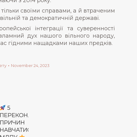
аючи з 2014 року.
 тільки своїми справами, а й втраченим
ільній та демократичній державі.
ропейської інтеграції та суверенності
зламний дух нашого вільного народу,
 нас гідними нащадками наших предків.
ету
November 24, 2023
5
ПЕРЕКОНЛИВИХ
ПРИЧИН
НАВЧАТИСЯ В