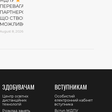
МДПУ
ПЕРЕВАГА №5.
ПАРТНЕРСТВО,
ЩО СТВОРЮЄ
МОЖЛИВОСТІ
August 8, 2026
ЗДОБУВАЧАМ
ВСТУПНИКАМ
Центр освітніх
Особистий
дистанційних
електронний кабінет
технологій
вступника
Розклад занять
Вступ МДПУ