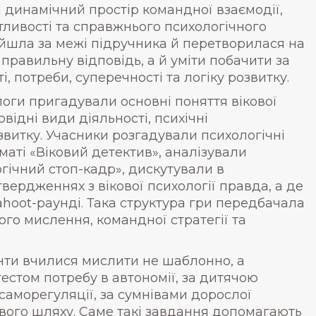
а динамічний простір командної взаємодії,
ливості та справжнього психологічного
ийшла за межі підручника й перетворилася на
 правильну відповідь, а й уміти побачити за
, потреби, суперечності та логіку розвитку.
оги пригадували основні поняття вікової
овідні види діяльності, психічні
звитку. Учасники розгадували психологічні
маті «Віковий детектив», аналізували
гічний стоп-кадр», дискутували в
твердженнях з вікової психології правда, а де
ahoot-раунді. Така структура гри передбачала
го мислення, командної стратегії та
нти вчилися мислити не шаблонно, а
естом потребу в автономії, за дитячою
аморегуляції, за сумнівами дорослої
ого шляху. Саме такі завдання допомагають