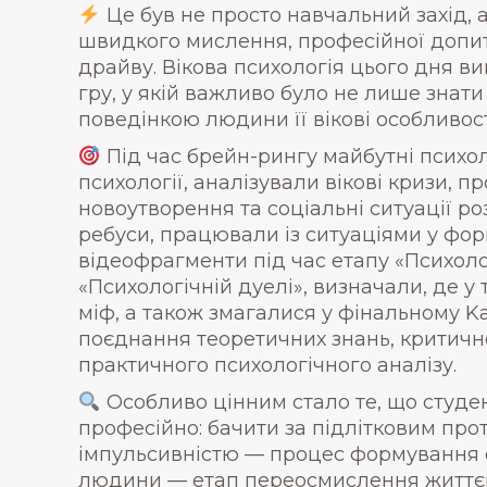
Це був не просто навчальний захід, 
швидкого мислення, професійної допит
драйву. Вікова психологія цього дня в
гру, у якій важливо було не лише знати
поведінкою людини її вікові особливості
Під час брейн-рингу майбутні психол
психології, аналізували вікові кризи, пр
новоутворення та соціальні ситуації ро
ребуси, працювали із ситуаціями у фор
відеофрагменти під час етапу «Психоло
«Психологічній дуелі», визначали, де у 
міф, а також змагалися у фінальному K
поєднання теоретичних знань, критично
практичного психологічного аналізу.
Особливо цінним стало те, що студе
професійно: бачити за підлітковим прот
імпульсивністю — процес формування с
людини — етап переосмислення життєв