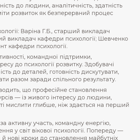
сть до людини, аналітичність, здатність
міти розвиток як безперервний процес
логії: Варіна Г.Б., старший викладач
рший викладач кафедри психології; Шевченко
ент кафедри психології.
ивності, командної підтримки,
ресу до психології розвитку. Здобувачі
сть до деталей, готовність дискутувати,
и разом заради спільного результату.
оводить, що професійне становлення
рсів — із живого інтересу до людини,
сті мислити глибше, ніж здається на перший
за активну участь, командну енергію,
ння у світ вікової психології. Попереду —
и й нові кроки до становлення майбутніх