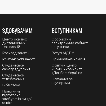
ЗДОБУВАЧАМ
ВСТУПНИКАМ
Центр освітніх
Особистий
дистанційних
електронний кабінет
технологій
вступника
Розклад занять
Вступ МДПУ
Рейтинг успішності
Приймальна комісія
Студентське
Освітній центр
самоврядування
«Крим-Україна» та
«Донбас-Україна»
Студентське
телебачення
Навчання за
ваучерами
Бібліотека
Практична
підготовка
здобувачів вищої
освіти