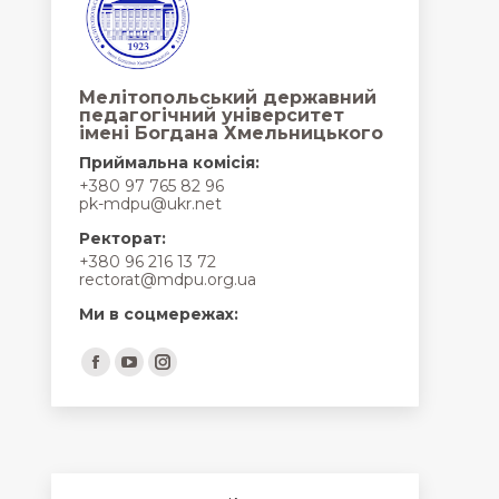
Мелітопольський державний
педагогічний університет
імені Богдана Хмельницького
Приймальна комісія:
+380 97 765 82 96
pk-mdpu@ukr.net
Ректорат:
+380 96 216 13 72
rectorat@mdpu.org.ua
Ми в соцмережах:
Find us on:
Facebook
YouTube
Instagram
page
page
page
opens
opens
opens
in
in
in
new
new
new