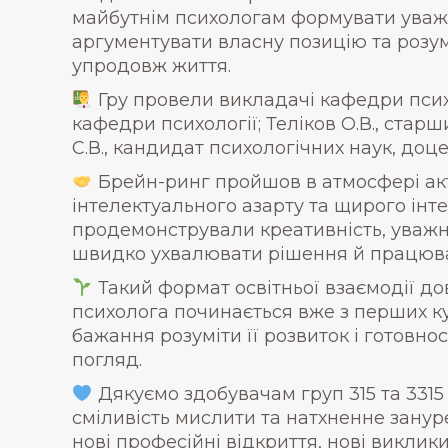
майбутнім психологам формувати уважні
аргументувати власну позицію та розу
упродовж життя.
Гру провели викладачі кафедри психо
кафедри психології; Теліков О.В., ста
С.В., кандидат психологічних наук, доц
Брейн-ринг пройшов в атмосфері акт
інтелектуального азарту та щирого інте
продемонстрували креативність, уважні
швидко ухвалювати рішення й працюват
Такий формат освітньої взаємодії д
психолога починається вже з перших ку
бажання розуміти її розвиток і готовно
погляд.
Дякуємо здобувачам груп 315 та 3315 
сміливість мислити та натхненне зануре
нові професійні відкриття, нові виклик