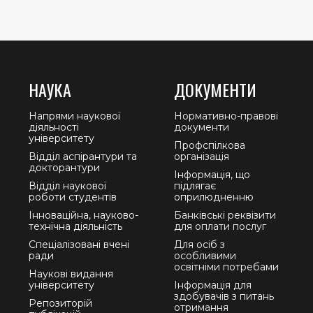
НАУКА
ДОКУМЕНТИ
Напрями наукової
Нормативно-правові
діяльності
документи
університету
Профспілкова
Відділ аспірантури та
організація
докторантури
Інформація, що
Відділ наукової
підлягає
роботи студентів
оприлюдненню
Інноваційна, науково-
Банківські реквізити
технічна діяльність
для оплати послуг
Спеціалізовані вчені
Для осіб з
ради
особливими
освітніми потребами
Наукові видання
університету
Інформація для
здобувачів з питань
Репозиторій
отримання