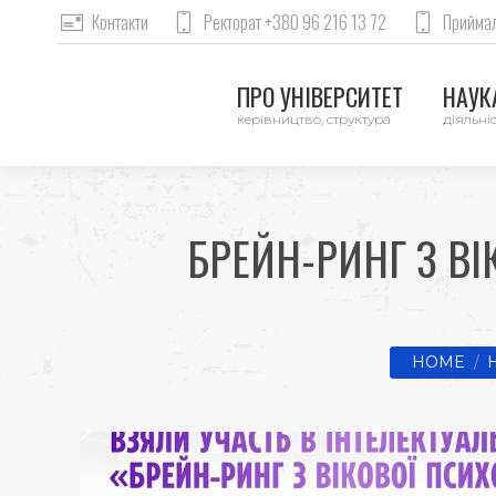
Контакти
Ректорат +380 96 216 13 72
Приймал
ПРО УНІВЕРСИТЕТ
НАУКА
керівництво, структура
діяльніс
БРЕЙН-РИНГ З ВІ
You are he
HOME