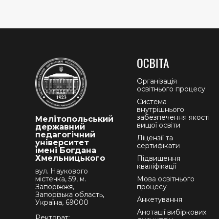
ОСВІТА
Організація
освітнього процесу
Система
внутрішнього
забезпечення якості
Мелітопольський
вищої освіти
державний
педагогічний
Ліцензії та
університет
сертифікати
імені Богдана
Хмельницького
Підвищення
кваліфікації
вул. Наукового
містечка, 59, м.
Мова освітнього
Запоріжжя,
процесу
Запорізька область,
Анкетування
Україна, 69000
Анотації вибіркових
Ректорат: