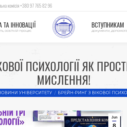
ьна комісія +380 97 765 82 96
 ТА ІННОВАЦІЇ
ВСТУПНИКАМ
ть, освітній процес
документи, допомог
КОВОЇ ПСИХОЛОГІЇ ЯК ПРОС
МИСЛЕННЯ!
re:
НОВИНИ УНІВЕРСИТЕТУ
БРЕЙН-РИНГ З ВІКОВОЇ ПСИХО
Jun
8