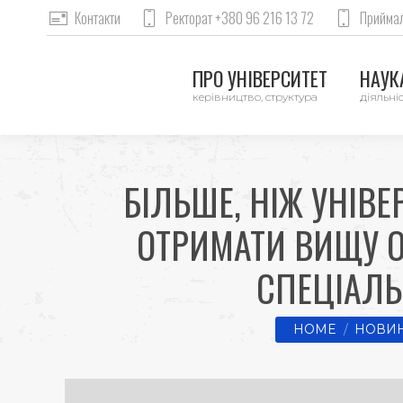
Контакти
Ректорат +380 96 216 13 72
Приймал
ПРО УНІВЕРСИТЕТ
НАУКА
керівництво, структура
діяльніс
БІЛЬШЕ, НІЖ УНІВ
ОТРИМАТИ ВИЩУ О
СПЕЦІАЛЬ
You are here:
HOME
НОВИН