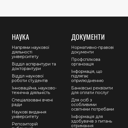
НАУКА
ДОКУМЕНТИ
Напрями наукової
Нормативно-правові
діяльності
документи
університету
Профспілкова
Відділ аспірантури та
організація
докторантури
Інформація, що
Відділ наукової
підлягає
роботи студентів
оприлюдненню
Інноваційна, науково-
Банківські реквізити
технічна діяльність
для оплати послуг
Спеціалізовані вчені
Для осіб з
ради
особливими
освітніми потребами
Наукові видання
університету
Інформація для
здобувачів з питань
Репозиторій
отримання