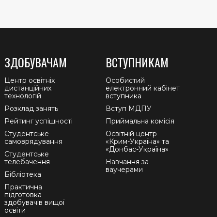
ЗДОБУВАЧАМ
ВСТУПНИКАМ
Центр освітніх
Особистий
дистанційних
електронний кабінет
технологій
вступника
Розклад занять
Вступ МДПУ
Рейтинг успішності
Приймальна комісія
Студентське
Освітній центр
самоврядування
«Крим-Україна» та
«Донбас-Україна»
Студентське
телебачення
Навчання за
ваучерами
Бібліотека
Практична
підготовка
здобувачів вищої
освіти