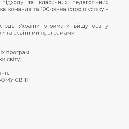
 підходу та класичних педагогічних
а команда та 100-річна історія успіху –
олодь України отримати вищу освіту
и та освітніми програмами
іх програм;
и світу;
ння.
МУ СВІТІ!