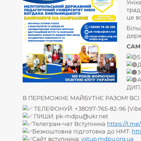
Унік
трад
це в
Біль
держ
САМ
5
Д
З
А
ДИП
В ПЕРЕМОЖНЕ МАЙБУТНЄ РАЗОМ! ВСІ
ТЕЛЕФОНУЙ: +38097-765-82-96 (Vibe
ПИШИ: pk-mdpu@ukr.net
Телеграм-чат Вступника
https://t.m
Безкоштовна підготовка до НМТ:
htt
Сайт вступника:
vstup.mdpu.org.ua