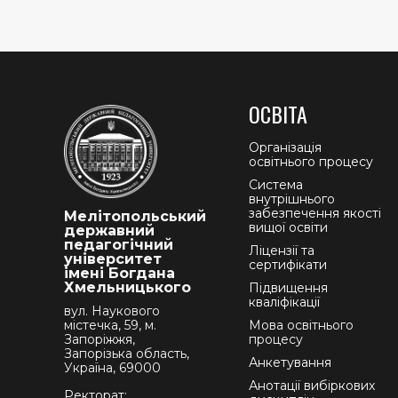
ОСВІТА
Організація
освітнього процесу
Система
внутрішнього
забезпечення якості
Мелітопольський
вищої освіти
державний
педагогічний
Ліцензії та
університет
сертифікати
імені Богдана
Хмельницького
Підвищення
кваліфікації
вул. Наукового
містечка, 59, м.
Мова освітнього
Запоріжжя,
процесу
Запорізька область,
Анкетування
Україна, 69000
Анотації вибіркових
Ректорат: