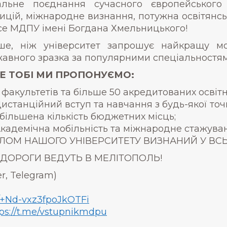
альне поєднання сучасного європейського
ицій, міжнародне визнання, потужна освітянськ
се МДПУ імені Богдана Хмельницького!
ше, ніж університет запрошує найкращу м
авного зразка за популярними спеціальностям
Е ТОБІ МИ ПРОПОНУЄМО:
 факультетів та більше 50 акредитованих освітн
истанційний вступ та навчання з будь-якої точк
більшена кількість бюджетних місць;
кадемічна мобільність та міжнародне стажува
ЛОМ НАШОГО УНІВЕРСИТЕТУ ВИЗНАНИЙ У ВСЬО
 ДОРОГИ ВЕДУТЬ В МЕЛІТОПОЛЬ!
r, Telegram)
e/+Nd-vxz3fpoJkOTFi
ps://t.me/vstupnikmdpu