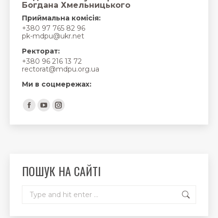
Богдана Хмельницького
Приймальна комісія:
+380 97 765 82 96
pk-mdpu@ukr.net
Ректорат:
+380 96 216 13 72
rectorat@mdpu.org.ua
Ми в соцмережах:
Find us on:
Facebook
YouTube
Instagram
page
page
page
opens
opens
opens
in
in
in
new
new
new
ПОШУК НА САЙТІ
window
window
window
Search: