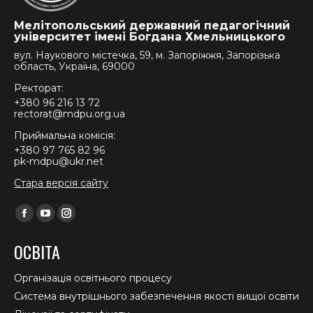
Мелітопольський державний педагогічний
університет імені Богдана Хмельницького
вул. Наукового містечка, 59, м. Запоріжжя, Запорізька
область, Україна, 69000
Ректорат:
+380 96 216 13 72
rectorat@mdpu.org.ua
Приймальна комісія:
+380 97 765 82 96
pk-mdpu@ukr.net
Стара версія сайту
Find us on:
Facebook
YouTube
Instagram
page
page
page
ОСВІТА
opens
opens
opens
in
in
in
Організація освітнього процесу
new
new
new
Система внутрішнього забезпечення якості вищої освіти
window
window
window