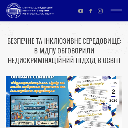
YouTube
Facebook
Instagram
page
page
page
opens
opens
opens
БЕЗПЕЧНЕ ТА ІНКЛЮЗИВНЕ СЕРЕДОВИЩЕ:
in
in
in
В МДПУ ОБГОВОРИЛИ
new
new
new
window
window
window
НЕДИСКРИМІНАЦІЙНИЙ ПІДХІД В ОСВІТІ
You are here:
Jun
2
2026