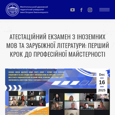
YouTube
Facebook
Instagram
page
page
page
opens
opens
opens
АТЕСТАЦІЙНИЙ ЕКЗАМЕН З ІНОЗЕМНИХ
in
in
in
МОВ ТА ЗАРУБІЖНОЇ ЛІТЕРАТУРИ: ПЕРШИЙ
new
new
new
window
window
window
КРОК ДО ПРОФЕСІЙНОЇ МАЙСТЕРНОСТІ
You are here:
Dec
16
2025