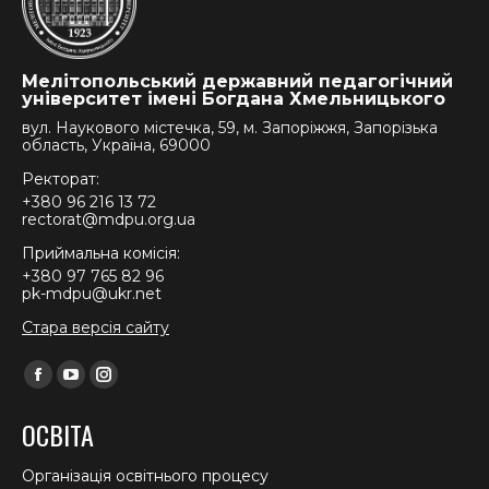
Мелітопольський державний педагогічний
університет імені Богдана Хмельницького
вул. Наукового містечка, 59, м. Запоріжжя, Запорізька
область, Україна, 69000
Ректорат:
+380 96 216 13 72
rectorat@mdpu.org.ua
Приймальна комісія:
+380 97 765 82 96
pk-mdpu@ukr.net
Стара версія сайту
Find us on:
Facebook
YouTube
Instagram
page
page
page
ОСВІТА
opens
opens
opens
in
in
in
Організація освітнього процесу