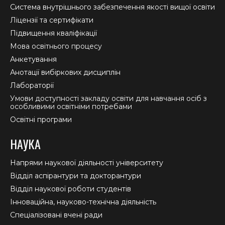
new
new
new
Система внутрішнього забезпечення якості вищої освіти
window
window
window
Ліцензії та сертифікати
Підвищення кваліфікації
Мова освітнього процесу
Анкетування
Анотації вибіркових дисциплін
Лабораторії
Умови доступності закладу освіти для навчання осіб з
особливими освітніми потребами
Освітні програми
НАУКА
Напрями наукової діяльності університету
Відділ аспірантури та докторантури
Відділ наукової роботи студентів
Інноваційна, науково-технічна діяльність
Спеціалізовані вчені ради