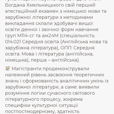
Богдана Хмельницького свій перший
атестаційний екзамен з німецької мови та
зарубіжної літератури з методиками
викладання склали здобувачі вищої
освіти денної і заочної форм навчання
груп М114-сг та ам24М (спеціальність:
014.021 Середня освіта (Англійська мова та
зарубіжна література), ОПП: Середня
освіта. Мова і література (англійська,
німецька), перша – англійська).
Магістранти продемонстрували
належний рівень засвоєння теоретичних
знань і сформованість аналітичних умінь із
зарубіжної літератури, а саме: виявили
розуміння логіки сучасного світового
літературного процесу, зокрема
специфіки культурної ситуації
постпостмодернізму, здатність