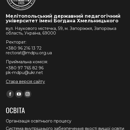
Мелітопольський державний педагогічний
університет імені Богдана Хмельницького
вул. Наукового містечка, 59, м. Запоріжжя, Запорізька
область, Україна, 69000
Ректорат:
+380 96 216 13 72
rectorat@mdpu.org.ua
Приймальна комісія:
+380 97 765 82 96
pk-mdpu@ukr.net
Стара версія сайту
Find us on:
Facebook
YouTube
Instagram
page
page
page
ОСВІТА
opens
opens
opens
in
in
in
Організація освітнього процесу
new
new
new
Система внутрішнього забезпечення якості вищої освіти