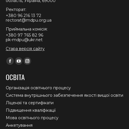
область, Україна, 69000
Ректорат:
+380 96 216 13 72
rectorat@mdpu.org.ua
Приймальна комісія:
+380 97 765 82 96
pk-mdpu@ukr.net
Стара версія сайту
Find us on:
Facebook
YouTube
Instagram
page
page
page
ОСВІТА
opens
opens
opens
in
in
in
Організація освітнього процесу
new
new
new
Система внутрішнього забезпечення якості вищої освіти
window
window
window
Ліцензії та сертифікати
Підвищення кваліфікації
Мова освітнього процесу
Анкетування