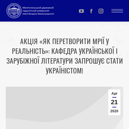
YouTube
Facebook
Instagram
page
page
page
opens
opens
opens
АКЦІЯ «ЯК ПЕРЕТВОРИТИ МРІЇ У
in
in
in
РЕАЛЬНІСТЬ»: КАФЕДРА УКРАЇНСЬКОЇ І
new
new
new
window
window
window
ЗАРУБІЖНОЇ ЛІТЕРАТУРИ ЗАПРОШУЄ СТАТИ
УКРАЇНІСТОМ!
You are here:
Apr
21
2020