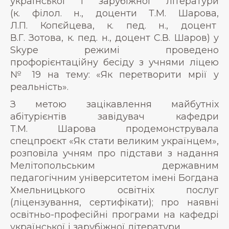
української і зарубіжної літератури
(к. філол. н., доценти Т.М. Шарова,
Л.П. Копєйцева, к. пед. н., доцент
В.Г. Зотова, к. пед. н., доцент С.В. Шаров) у
Skype режимі проведено
профорієнтаційну бесіду з учнями ліцею
№ 19 на тему: «Як перетворити мрії у
реальність».
З метою зацікавлення майбутніх
абітурієнтів завідувач кафедри
Т.М. Шарова продемонструвала
спецпроєкт «Як стати великим українцем»,
розповіла учням про підстави з надання
Мелітопольським державним
педагогічним університетом імені Богдана
Хмельницького освітніх послуг
(ліцензування, сертифікати); про наявні
освітньо-професійні програми на кафедрі
української і зарубіжної літератури.