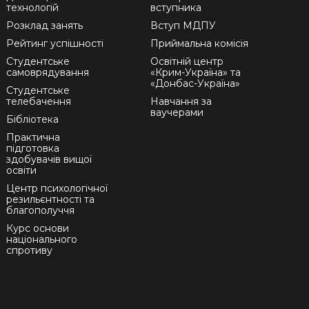
технологій
вступника
Розклад занять
Вступ МДПУ
Рейтинг успішності
Приймальна комісія
Студентське
Освітній центр
самоврядування
«Крим-Україна» та
«Донбас-Україна»
Студентське
телебачення
Навчання за
ваучерами
Бібліотека
Практична
підготовка
здобувачів вищої
освіти
Центр психологічної
резильєнтності та
благополуччя
Курс основи
національного
спротиву