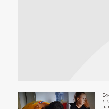
Вж
ра
за