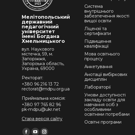
Система
внутрішнього
забезпечення якості
Мелітопольський
вищої освіти
державний
педагогічний
Ліцензії та
університет
сертифікати
імені Богдана
Хмельницького
Підвищення
кваліфікації
вул. Наукового
містечка, 59, м.
Мова освітнього
Запоріжжя,
процесу
Запорізька область,
Анкетування
Україна, 69000
Анотації вибіркових
Ректорат:
дисциплін
+380 96 216 13 72
Лабораторії
rectorat@mdpu.org.ua
Умови доступності
Приймальна комісія:
закладу освіти для
+380 97 765 82 96
навчання осіб з
pk-mdpu@ukr.net
особливими
освітніми потребами
Стара версія сайту
Освітні програми
Find us on: