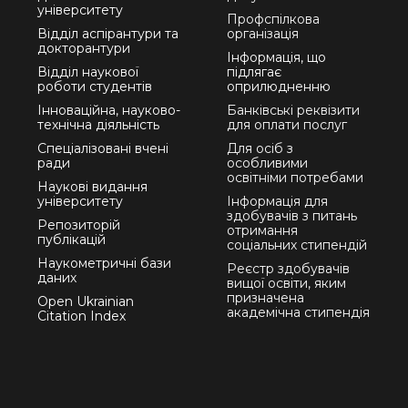
університету
Профспілкова
Відділ аспірантури та
організація
докторантури
Інформація, що
Відділ наукової
підлягає
роботи студентів
оприлюдненню
Інноваційна, науково-
Банківські реквізити
технічна діяльність
для оплати послуг
Спеціалізовані вчені
Для осіб з
ради
особливими
освітніми потребами
Наукові видання
університету
Інформація для
здобувачів з питань
Репозиторій
отримання
публікацій
соціальних стипендій
Наукометричні бази
Реєстр здобувачів
даних
вищої освіти, яким
призначена
Open Ukrainian
академічна стипендія
Citation Index