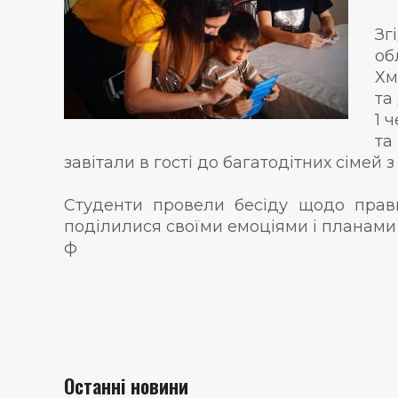
Зг
об
Хм
та
1 
та
завітали в гості до багатодітних сімей
Студенти провели бесіду щодо правил
поділилися своїми емоціями і планами 
ф
Останні новини