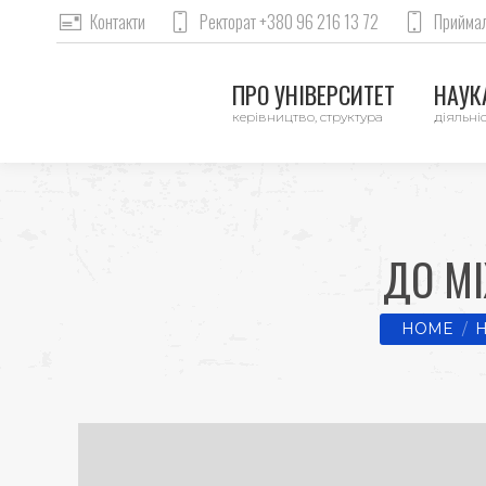
Контакти
Ректорат +380 96 216 13 72
Приймал
ПРО УНІВЕРСИТЕТ
НАУКА
керівництво, структура
діяльніс
ДО М
You are he
HOME