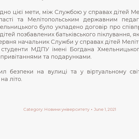
ідно цієї мети, між Службою у справах дітей М
ласті та Мелітопольським державним педаг
ельницького було укладено договір про співп
 дітей позбавлених батьківського піклування, я
червня начальник Служби у справах дітей Меліт
 студенти МДПУ імені Богдана Хмельницьког
 з привітаннями та подарунками.
 безпеки на вулиці та у віртуальному світ
на літо.
Category:
Новини університету
June 1, 2021