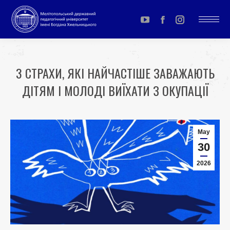
YouTube
Facebook
Instagram
page
page
page
opens
opens
opens
3 СТРАХИ, ЯКІ НАЙЧАСТІШЕ ЗАВАЖАЮТЬ
in
in
in
ДІТЯМ І МОЛОДІ ВИЇХАТИ З ОКУПАЦІЇ
new
new
new
window
window
window
You are here:
May
30
2026