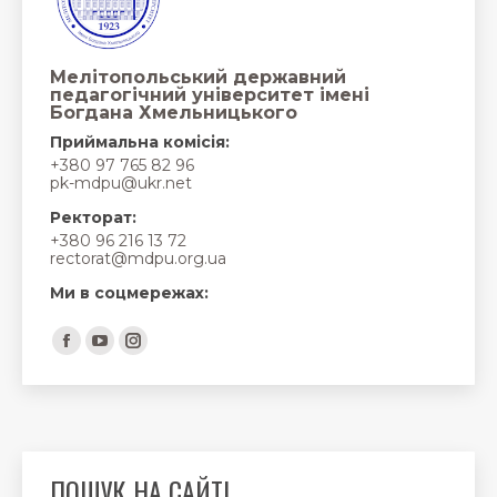
Мелітопольський державний
педагогічний університет імені
Богдана Хмельницького
Приймальна комісія:
+380 97 765 82 96
pk-mdpu@ukr.net
Ректорат:
+380 96 216 13 72
rectorat@mdpu.org.ua
Ми в соцмережах:
Find us on:
Facebook
YouTube
Instagram
page
page
page
opens
opens
opens
in
in
in
new
new
new
ПОШУК НА САЙТІ