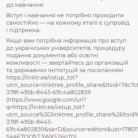
до навчання.
Вступ і навчання не потрібно проходити
самостійно — на кожному етапі є супровід
і підтримка.
Якщо вам потрібна інформація про вступ
до українських університетів, процедуру
подання документів або освітні
можливості — звертайтесь до організацій
та державних інституцій за посиланням
https://linktr.ee/vstup_tot?
utm_source=linktree_profile_share&ltsid=7dc7c
378f-495b-8443-61fc4a802839
(https://www.google.com/url?
q=https://linktr.ee/vstup_tot?
utm_source%3Dlinktree_profile_share%26ltsid
378f-495b-8443-
61fc4a802839&sa=D&source=editors&ust=178
S44E7QQfrT3WXS26p70)