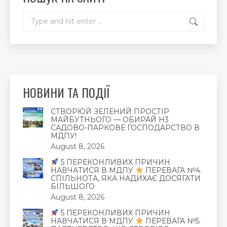
window
window
window
Search:
НОВИНИ ТА ПОДІЇ
СТВОРЮЙ ЗЕЛЕНИЙ ПРОСТІР
МАЙБУТНЬОГО — ОБИРАЙ Н3
САДОВО-ПАРКОВЕ ГОСПОДАРСТВО В
МДПУ!
August 8, 2026
5 ПЕРЕКОНЛИВИХ ПРИЧИН
НАВЧАТИСЯ В МДПУ
ПЕРЕВАГА №4.
СПІЛЬНОТА, ЯКА НАДИХАЄ ДОСЯГАТИ
БІЛЬШОГО
August 8, 2026
5 ПЕРЕКОНЛИВИХ ПРИЧИН
НАВЧАТИСЯ В МДПУ
ПЕРЕВАГА №5.