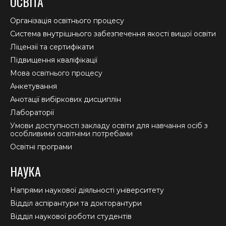
ОСВІТА
opens
opens
opens
in
in
in
Організація освітнього процесу
new
new
new
Система внутрішнього забезпечення якості вищої освіти
window
window
window
Ліцензії та сертифікати
Підвищення кваліфікації
Мова освітнього процесу
Анкетування
Анотації вибіркових дисциплін
Лабораторії
Умови доступності закладу освіти для навчання осіб з
особливими освітніми потребами
Освітні програми
НАУКА
Напрями наукової діяльності університету
Відділ аспірантури та докторантури
Відділ наукової роботи студентів