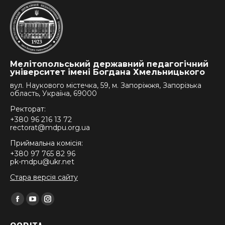
Мелітопольський державний педагогічний
університет імені Богдана Хмельницького
вул. Наукового містечка, 59, м. Запоріжжя, Запорізька
область, Україна, 69000
Ректорат:
+380 96 216 13 72
rectorat@mdpu.org.ua
Приймальна комісія:
+380 97 765 82 96
pk-mdpu@ukr.net
Стара версія сайту
Find us on:
Facebook
YouTube
Instagram
page
page
page