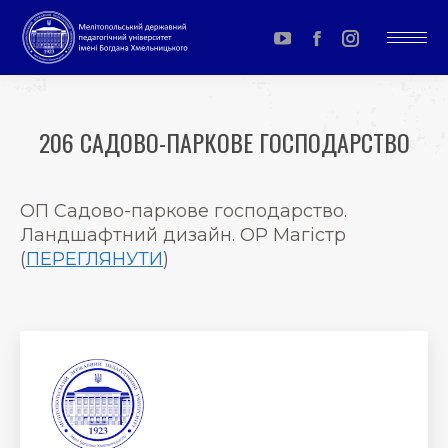
YouTube
Facebook
Instagram
page
page
page
opens
opens
opens
206 САДОВО-ПАРКОВЕ ГОСПОДАРСТВО
in
in
in
You are here:
new
new
new
window
window
window
ОП Садово-паркове господарство.
Ландшафтний дизайн. ОР Магістр
(
ПЕРЕГЛЯНУТИ
)