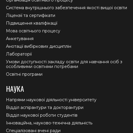
Організація освітнього процесу
new
new
new
Система внутрішнього забезпечення якості вищої освіти
window
window
window
Ліцензії та сертифікати
Підвищення кваліфікації
Мова освітнього процесу
Анкетування
Анотації вибіркових дисциплін
Лабораторії
Умови доступності закладу освіти для навчання осіб з
особливими освітніми потребами
Освітні програми
НАУКА
Напрями наукової діяльності університету
Відділ аспірантури та докторантури
Відділ наукової роботи студентів
Інноваційна, науково-технічна діяльність
Спеціалізовані вчені ради