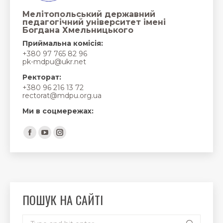
Мелітопольський державний
педагогічний університет імені
Богдана Хмельницького
Приймальна комісія:
+380 97 765 82 96
pk-mdpu@ukr.net
Ректорат:
+380 96 216 13 72
rectorat@mdpu.org.ua
Ми в соцмережах:
Find us on:
Facebook
YouTube
Instagram
page
page
page
opens
opens
opens
in
in
in
new
new
new
ПОШУК НА САЙТІ
window
window
window
Search: