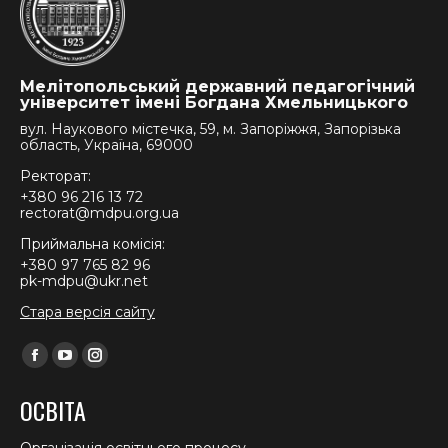
Мелітопольський державний педагогічний
університет імені Богдана Хмельницького
вул. Наукового містечка, 59, м. Запоріжжя, Запорізька
область, Україна, 69000
Ректорат:
+380 96 216 13 72
rectorat@mdpu.org.ua
Приймальна комісія:
+380 97 765 82 96
pk-mdpu@ukr.net
Стара версія сайту
Find us on:
Facebook
YouTube
Instagram
page
page
page
ОСВІТА
opens
opens
opens
in
in
in