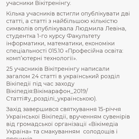
учасники Вікітренінгу.
Кілька учасників встигли опублікувати дві
статті, а статті з найбільшою кількістю
символів опублікувала Людмила Левіна,
студентка 1-го курсу Факультету
інформатики, математики, економіки
спеціальності 015.10 «Професійна освіта:
комп’ютерні технології».
25 учасників Вікітренінгу написали
загалом 24 статті в український розділ
Вікіпедії під час заходу
Вікіпедія:Вікімарафон_2019/
Статті#у_розділі_українською).
Захід завершився святкування 15-річчя
Української Вікіпедії, врученням сувенірів
від громадської організації «Вікімедіа
Україна» та смакуванням солодощів і