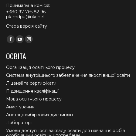
Приймальна комісія:
+380 97 765 82 96
pk-mdpu@ukr.net
Стара версія сайту
Find us on:
Facebook
YouTube
Instagram
page
page
page
ОСВІТА
opens
opens
opens
in
in
in
Організація освітнього процесу
new
new
new
Система внутрішнього забезпечення якості вищої освіти
window
window
window
Ліцензії та сертифікати
Підвищення кваліфікації
Мова освітнього процесу
Анкетування
Анотації вибіркових дисциплін
Лабораторії
Умови доступності закладу освіти для навчання осіб з
особливими освітніми потребами