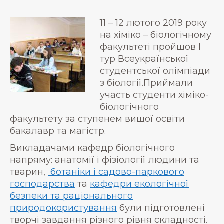
11 – 12 лютого 2019 року
на хіміко – біологічному
факультеті пройшов І
тур Всеукраїнської
студентської олімпіади
з біології.Приймали
участь студенти хіміко-
біологічного
факультету за ступенем вищої освіти
бакалавр та магістр.
Викладачами кафедр біологічного
напряму: анатомії і фізіології людини та
тварин,
ботаніки і садово-паркового
господарства
та
кафедри екологічної
безпеки та раціонального
природокористування
були підготовлені
творчі завдання різного рівня складності.