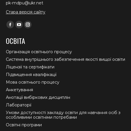
pk-mdpu@ukr.net
Стара версія сайту
Find us on:
Facebook
YouTube
Instagram
page
page
page
ОСВІТА
opens
opens
opens
in
in
in
Організація освітнього процесу
new
new
new
Система внутрішнього забезпечення якості вищої освіти
window
window
window
Ліцензії та сертифікати
Підвищення кваліфікації
Мова освітнього процесу
Анкетування
Анотації вибіркових дисциплін
Лабораторії
Умови доступності закладу освіти для навчання осіб з
особливими освітніми потребами
Освітні програми