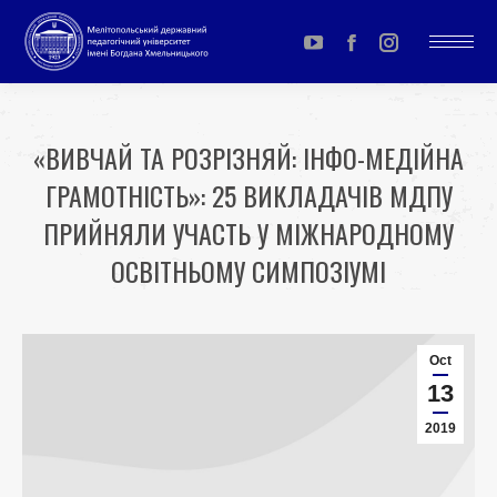
YouTube
Facebook
Instagram
page
page
page
opens
opens
opens
«ВИВЧАЙ ТА РОЗРІЗНЯЙ: ІНФО-МЕДІЙНА
in
in
in
ГРАМОТНІСТЬ»: 25 ВИКЛАДАЧІВ МДПУ
new
new
new
window
window
window
ПРИЙНЯЛИ УЧАСТЬ У МІЖНАРОДНОМУ
ОСВІТНЬОМУ СИМПОЗІУМІ
You are here:
Oct
13
2019