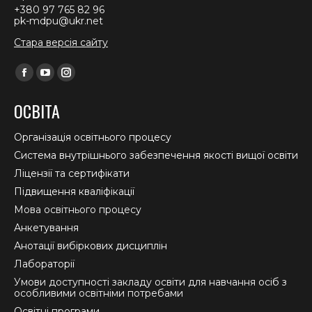
+380 97 765 82 96
pk-mdpu@ukr.net
Стара версія сайту
Find us on:
Facebook
YouTube
Instagram
page
page
page
ОСВІТА
opens
opens
opens
in
in
in
Організація освітнього процесу
new
new
new
Система внутрішнього забезпечення якості вищої освіти
window
window
window
Ліцензії та сертифікати
Підвищення кваліфікації
Мова освітнього процесу
Анкетування
Анотації вибіркових дисциплін
Лабораторії
Умови доступності закладу освіти для навчання осіб з
особливими освітніми потребами
Освітні програми