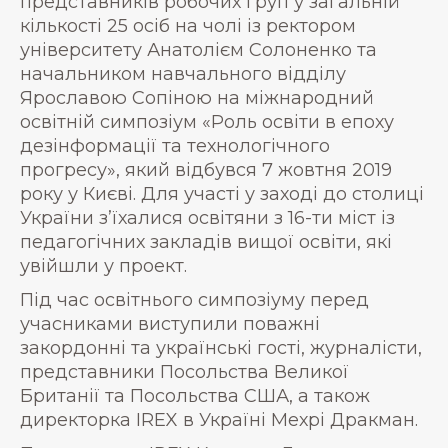
представників робочих груп у загальній
кількості 25 осіб на чолі із ректором
університету Анатолієм Солоненко та
начальником навчального відділу
Ярославою Сопіною на міжнародний
освітній симпозіум «Роль освіти в епоху
дезінформації та технологічного
прогресу», який відбувся 7 жовтня 2019
року у Києві. Для участі у заході до столиці
України з’їхалися освітяни з 16-ти міст із
педагогічних закладів вищої освіти, які
увійшли у проект.
Під час освітнього симпозіуму перед
учасниками виступили поважні
закордонні та українські гості, журналісти,
представники Посольства Великої
Британії та Посольства США, а також
директорка IREX в Україні Мехрі Дракман.