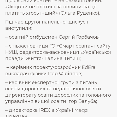
що якісний контент – не безкоштовний:
«Якщо ти не платиш за новини, за це
платить хтось інший» (Ольга Руденко).
Під час другої панельної дискусії
виступили:
– освітній омбудсмен Сергій Горбачов;
– співзасновниця ГО «Смарт освіта» і сайту
НУШ, редакторка-засновниця «Української
правди. Життя» Галина Титиш;
– керівник проекту/розробник EdEra,
викладач фізики Ігор Філіппов;
– керівник експертної групи з питань
освіти дорослих та педагогічної освіти
директорату освіти дорослих та головного
управління вищої освіти Ігор Балуба;
– директорка IREX в Україні Мехрі
Дракман.