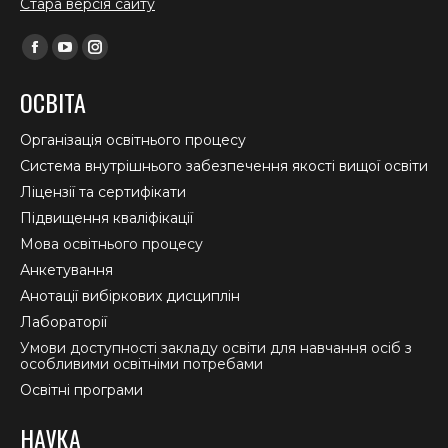
Стара версія сайту
Find us on:
Facebook
YouTube
Instagram
page
page
page
ОСВІТА
opens
opens
opens
in
in
in
Організація освітнього процесу
new
new
new
Система внутрішнього забезпечення якості вищої освіти
window
window
window
Ліцензії та сертифікати
Підвищення кваліфікації
Мова освітнього процесу
Анкетування
Анотації вибіркових дисциплін
Лабораторії
Умови доступності закладу освіти для навчання осіб з
особливими освітніми потребами
Освітні програми
НАУКА