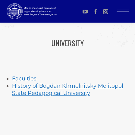
YouTube
Facebook
Instagram
page
page
page
opens
opens
opens
UNIVERSITY
in
in
in
You are here:
new
new
new
window
window
window
Faculties
History of Bogdan Khmelnitsky Melitopol
State Pedagogical University