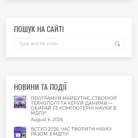
opens
opens
opens
in
in
in
new
new
new
ПОШУК НА САЙТІ
window
window
window
Search:
НОВИНИ ТА ПОДІЇ
ПРОГРАМУЙ МАЙБУТНЄ, СТВОРЮЙ
ТЕХНОЛОГІЇ ТА КЕРУЙ ДАНИМИ —
ОБИРАЙ F3 КОМП’ЮТЕРНІ НАУКИ В
МДПУ!
August 6, 2026
ВСТУП 2026: ЧАС ТВОРИТИ НАУКУ
РАЗОМ З МДПУ!