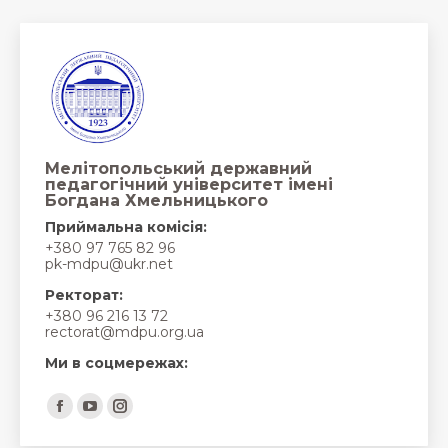
Мелітопольський державний
педагогічний університет імені
Богдана Хмельницького
Приймальна комісія:
+380 97 765 82 96
pk-mdpu@ukr.net
Ректорат:
+380 96 216 13 72
rectorat@mdpu.org.ua
Ми в соцмережах:
Find us on:
Facebook
YouTube
Instagram
page
page
page