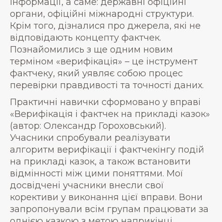
інформації, а саме: державні офіційні
органи, офіційні міжнародні структури.
Крім того, дізналися про джерела, які не
відповідають концепту фактчек.
Познайомились з ще одним новим
терміном «верифікація» – це інструмент
фактчеку, який уявляє собою процес
перевірки правдивості та точності даних.
Практичні навички сформовано у вправі
«Верифікація і фактчек на прикладі казок»
(автор: Олександр Гороховський).
Учасники спробували реалізувати
алгоритм верифікації і фактчекінгу подій
на прикладі казок, а також встановити
відмінності між цими поняттями. Мої
досвідчені учасники внесли свої
корективи у виконання цієї вправи. Вони
запропонували всім групам працювати за
однією казкою з метою наприкінці