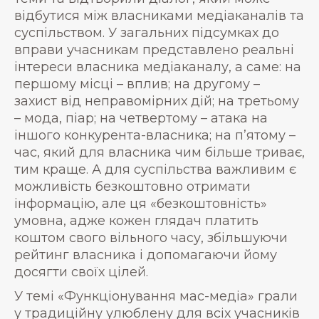
відбутися між власниками медіаканалів та
суспільством. У загальних підсумках до
вправи учасникам представлено реальні
інтереси власника медіаканалу, а саме: на
першому місці – вплив; на другому –
захист від неправомірних дій; на третьому
– мода, піар; на четвертому – атака на
іншого конкурента-власника; на п’ятому –
час, який для власника чим більше триває,
тим краще. А для суспільства важливим є
можливість безкоштовно отримати
інформацію, але ця «безкоштовність»
умовна, адже кожен глядач платить
коштом свого вільного часу, збільшуючи
рейтинг власника і допомагаючи йому
досягти своїх цілей.
У темі «Функціонування мас-медіа» грали
у традиційну улюблену для всіх учасників