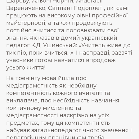
Шарову, Альоні Чорній, Анастасії
Варениченко, Світлані Подоплеті, які самі
працюють на високому рівні професійної
майстерності, а також продовжують
постійно вчитися та поповнювати свої
знання. Як казав відомий український
педагог К.Д. Ушинський: «Учитель живе до
тих пір, поки вчиться…». І насправді, завзяті
учасники готові навчатися впродовж
усього життя!
На тренінгу мова йшла про
медіаграмотність як необхідну
компетентність кожного вчителя та
викладача, про необхідність навчання
критичному мисленню та
медіаграмотності наскрізно на усіх
предметах, тому ця компетентність
набуває загальнопедагогічного значення і
педагогічним працівникам треба