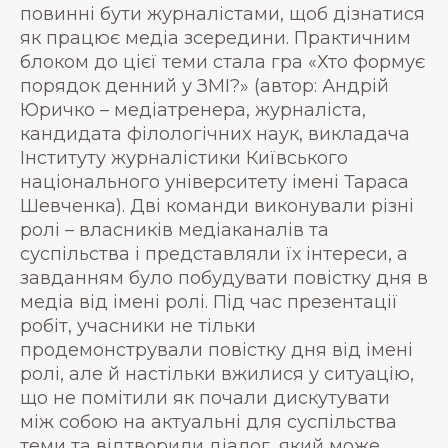
повинні бути журналістами, щоб дізнатися
як працює медіа зсередини. Практичним
блоком до цієї теми стала гра «Хто формує
порядок денний у ЗМІ?» (автор: Андрій
Юричко – медіатренера, журналіста,
кандидата філологічних наук, викладача
Інституту журналістики Київського
національного університету імені Тараса
Шевченка). Дві команди виконували різні
ролі – власників медіаканалів та
суспільства і представляли їх інтереси, а
завданням було побудувати повістку дня в
медіа від імені ролі. Під час презентації
робіт, учасники не тільки
продемонстрували повістку дня від імені
ролі, але й настільки вжилися у ситуацію,
що не помітили як почали дискутувати
між собою на актуальні для суспільства
теми та відтворили діалог, який може