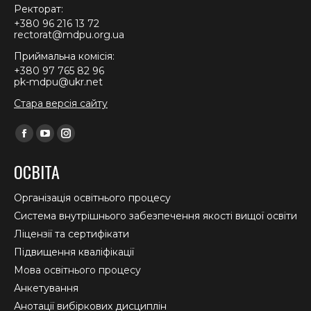
Ректорат:
+380 96 216 13 72
rectorat@mdpu.org.ua
Приймальна комісія:
+380 97 765 82 96
pk-mdpu@ukr.net
Стара версія сайту
Find us on:
Facebook
YouTube
Instagram
page
page
page
ОСВІТА
opens
opens
opens
in
in
in
Організація освітнього процесу
new
new
new
Система внутрішнього забезпечення якості вищої освіти
window
window
window
Ліцензії та сертифікати
Підвищення кваліфікації
Мова освітнього процесу
Анкетування
Анотації вибіркових дисциплін