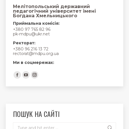
Мелітопольський державний
педагогічний університет імені
Богдана Хмельницького
Приймальна комісія:
+380 97 765 82 96
pk-mdpu@ukr.net
Ректорат:
+380 96 216 13 72
rectorat@mdpu.org.ua
Ми в соцмережах:
Find us on:
Facebook
YouTube
Instagram
page
page
page
opens
opens
opens
in
in
in
new
new
new
ПОШУК НА САЙТІ
window
window
window
Search: