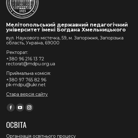
Мелітопольський державний педагогічний
університет імені Богдана Хмельницького
вул. Наукового містечка, 59, м. Запоріжжя, Запорізька
область, Україна, 69000
Ректорат:
+380 96 216 13 72
rectorat@mdpu.org.ua
Приймальна комісія:
+380 97 765 82 96
pk-mdpu@ukr.net
Стара версія сайту
Find us on:
Facebook
YouTube
Instagram
page
page
page
ОСВІТА
opens
opens
opens
in
in
in
Організація освітнього процесу