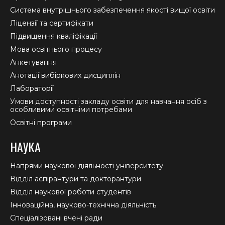
new
new
new
Система внутрішнього забезпечення якості вищої освіти
window
window
window
Ліцензії та сертифікати
Підвищення кваліфікації
Мова освітнього процесу
Анкетування
Анотації вибіркових дисциплін
Лабораторії
Умови доступності закладу освіти для навчання осіб з
особливими освітніми потребами
Освітні програми
НАУКА
Напрями наукової діяльності університету
Відділ аспірантури та докторантури
Відділ наукової роботи студентів
Інноваційна, науково-технічна діяльність
Спеціалізовані вчені ради