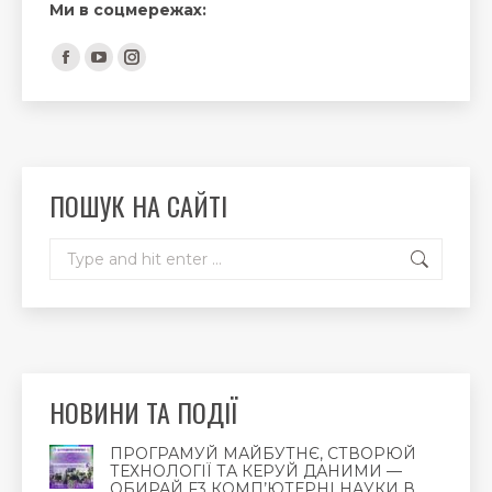
Ми в соцмережах:
Find us on:
Facebook
YouTube
Instagram
page
page
page
opens
opens
opens
in
in
in
new
new
new
ПОШУК НА САЙТІ
window
window
window
Search:
НОВИНИ ТА ПОДІЇ
ПРОГРАМУЙ МАЙБУТНЄ, СТВОРЮЙ
ТЕХНОЛОГІЇ ТА КЕРУЙ ДАНИМИ —
ОБИРАЙ F3 КОМП’ЮТЕРНІ НАУКИ В