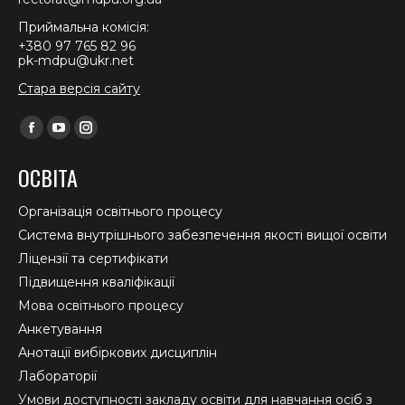
Приймальна комісія:
+380 97 765 82 96
pk-mdpu@ukr.net
Стара версія сайту
Find us on:
Facebook
YouTube
Instagram
page
page
page
ОСВІТА
opens
opens
opens
in
in
in
Організація освітнього процесу
new
new
new
Система внутрішнього забезпечення якості вищої освіти
window
window
window
Ліцензії та сертифікати
Підвищення кваліфікації
Мова освітнього процесу
Анкетування
Анотації вибіркових дисциплін
Лабораторії
Умови доступності закладу освіти для навчання осіб з