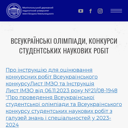
YouTube
Facebook
Instagram
page
page
page
opens
opens
opens
ВСЕУКРАЇНСЬКІ ОЛІМПІАДИ, КОНКУРСИ
in
in
in
СТУДЕНТСЬКИХ НАУКОВИХ РОБІТ
new
new
new
window
window
window
You are here:
Про інструкцію для оцінювання
конкурсних робіт Всеукраїнського
конкурсуЛист ІМЗО та Інструкція
Лист ІМЗО від 06.11.2023 року №21/08-1948
“Про проведення Всеукраїнської
студентської олімпіади та Всеукраїнського
конкурсу студентських наукових робіт з
галузей знань і спеціальностей у 2023-
2024