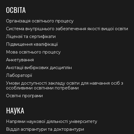
page
page
page
ОСВІТА
opens
opens
opens
in
in
in
Організація освітнього процесу
new
new
new
Система внутрішнього забезпечення якості вищої освіти
window
window
window
Ліцензії та сертифікати
Підвищення кваліфікації
Мова освітнього процесу
Анкетування
Анотації вибіркових дисциплін
Лабораторії
Умови доступності закладу освіти для навчання осіб з
особливими освітніми потребами
Освітні програми
НАУКА
Напрями наукової діяльності університету
Відділ аспірантури та докторантури