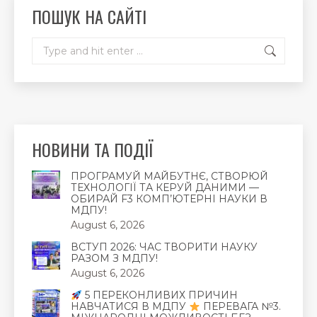
new
new
new
ПОШУК НА САЙТІ
window
window
window
Search:
НОВИНИ ТА ПОДІЇ
ПРОГРАМУЙ МАЙБУТНЄ, СТВОРЮЙ
ТЕХНОЛОГІЇ ТА КЕРУЙ ДАНИМИ —
ОБИРАЙ F3 КОМП’ЮТЕРНІ НАУКИ В
МДПУ!
August 6, 2026
ВСТУП 2026: ЧАС ТВОРИТИ НАУКУ
РАЗОМ З МДПУ!
August 6, 2026
5 ПЕРЕКОНЛИВИХ ПРИЧИН
НАВЧАТИСЯ В МДПУ
ПЕРЕВАГА №3.