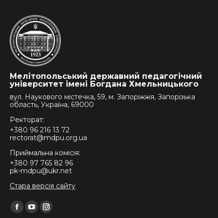
Мелітопольський державний педагогічний
університет імені Богдана Хмельницького
вул. Наукового містечка, 59, м. Запоріжжя, Запорізька
область, Україна, 69000
Ректорат:
+380 96 216 13 72
rectorat@mdpu.org.ua
Приймальна комісія:
+380 97 765 82 96
pk-mdpu@ukr.net
Стара версія сайту
Find us on:
Facebook
YouTube
Instagram