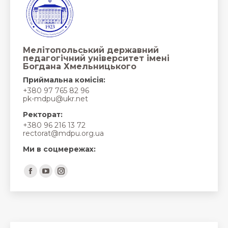
Мелітопольський державний
педагогічний університет імені
Богдана Хмельницького
Приймальна комісія:
+380 97 765 82 96
pk-mdpu@ukr.net
Ректорат:
+380 96 216 13 72
rectorat@mdpu.org.ua
Ми в соцмережах:
Find us on:
Facebook
YouTube
Instagram
page
page
page
opens
opens
opens
in
in
in