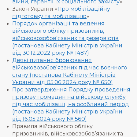
війни, гарантії їх соціального захисту
»
Закон України «
Про мобілізаційну
підготовку та мобілізацію
»
Порядок організації та ведення
військового обліку призовників,
військовозобов’язаних та резервістів
(постанова Кабінету Міністрів України
від 30.12.2022 року № 1487)
Деякі питання бронювання
військовозобов’язаних під час воєнного
стану (постанова Кабінету Міністрів
України від 05.06.2024 року № 650)
Про затвердження Порядку проведення
призову громадян на військову службу
під час мобілізації, на особливий період
(постанова Кабінету Міністрів України
від 16.05.2024 року № 560)
Правила військового обліку
призовників, військовозобов’язаних та