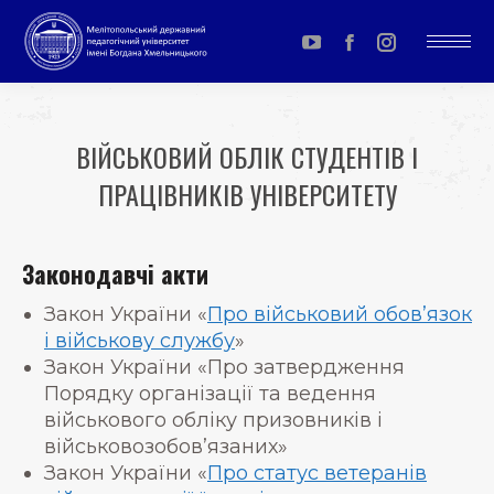
YouTube
Facebook
Instagram
page
page
page
opens
opens
opens
ВІЙСЬКОВИЙ ОБЛІК СТУДЕНТІВ І
in
in
in
ПРАЦІВНИКІВ УНІВЕРСИТЕТУ
new
new
new
window
window
window
You are here:
Законодавчі акти
Закон України «
Про військовий обов’язок
і військову службу
»
Закон України «Про затвердження
Порядку організації та ведення
військового обліку призовників і
військовозобов’язаних»
Закон України «
Про статус ветеранів