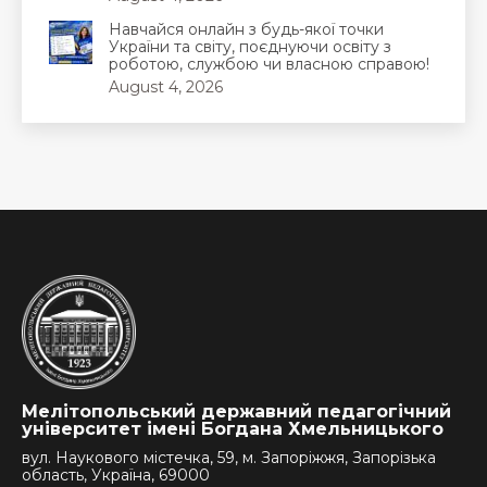
Навчайся онлайн з будь-якої точки
України та світу, поєднуючи освіту з
роботою, службою чи власною справою!
August 4, 2026
Мелітопольський державний педагогічний
університет імені Богдана Хмельницького
вул. Наукового містечка, 59, м. Запоріжжя, Запорізька
область, Україна, 69000