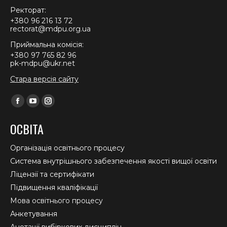
Ректорат:
+380 96 216 13 72
rectorat@mdpu.org.ua
Приймальна комісія:
+380 97 765 82 96
pk-mdpu@ukr.net
Стара версія сайту
Find us on:
Facebook
YouTube
Instagram
page
page
page
ОСВІТА
opens
opens
opens
in
in
in
Організація освітнього процесу
new
new
new
Система внутрішнього забезпечення якості вищої освіти
window
window
window
Ліцензії та сертифікати
Підвищення кваліфікації
Мова освітнього процесу
Анкетування