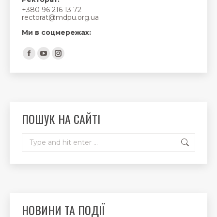
+380 96 216 13 72
rectorat@mdpu.org.ua
Ми в соцмережах:
Find us on:
Facebook
YouTube
Instagram
page
page
page
opens
opens
opens
in
in
in
new
new
new
ПОШУК НА САЙТІ
window
window
window
Search:
НОВИНИ ТА ПОДІЇ