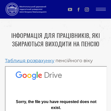
YouTube
Facebook
Instagram
page
page
page
opens
opens
opens
ІНФОРМАЦІЯ ДЛЯ ПРАЦІВНИКІВ, ЯКІ
in
in
in
ЗБИРАЮТЬСЯ ВИХОДИТИ НА ПЕНСІЮ
new
new
new
window
window
window
You are here:
Таблиця розрахунку
пенсійного віку