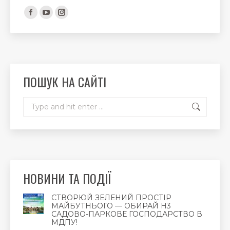
Find us on:
Facebook
YouTube
Instagram
page
page
page
opens
opens
opens
in
in
in
new
new
new
ПОШУК НА САЙТІ
window
window
window
Search:
НОВИНИ ТА ПОДІЇ
СТВОРЮЙ ЗЕЛЕНИЙ ПРОСТІР
МАЙБУТНЬОГО — ОБИРАЙ Н3
САДОВО-ПАРКОВЕ ГОСПОДАРСТВО В
МДПУ!