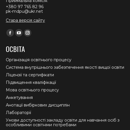
Приймальна комісія:
+380 97 765 82 96
pk-mdpu@ukr.net
Стара версія сайту
Find us on:
Facebook
YouTube
Instagram
page
page
page
ОСВІТА
opens
opens
opens
in
in
in
Організація освітнього процесу
new
new
new
Система внутрішнього забезпечення якості вищої освіти
window
window
window
Ліцензії та сертифікати
Підвищення кваліфікації
Мова освітнього процесу
Анкетування
Анотації вибіркових дисциплін
Лабораторії
Умови доступності закладу освіти для навчання осіб з
особливими освітніми потребами