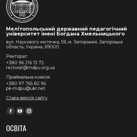
Мелітопольський державний педагогічний
університет імені Богдана Хмельницького
вул. Наукового містечка, 59, м. Запоріжжя, Запорізька
область, Україна, 69000
Ректорат:
+380 96 216 13 72
rectorat@mdpu.org.ua
Приймальна комісія:
+380 97 765 82 96
pk-mdpu@ukr.net
Стара версія сайту
Find us on:
Facebook
YouTube
Instagram
page
page
page
ОСВІТА
opens
opens
opens