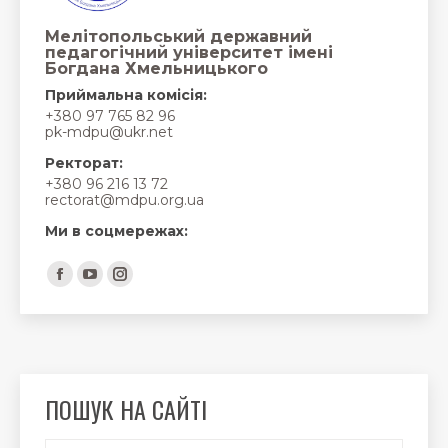
Мелітопольський державний
педагогічний університет імені
Богдана Хмельницького
Приймальна комісія:
+380 97 765 82 96
pk-mdpu@ukr.net
Ректорат:
+380 96 216 13 72
rectorat@mdpu.org.ua
Ми в соцмережах:
Find us on:
Facebook
YouTube
Instagram
page
page
page
opens
opens
opens
in
in
in
new
new
new
ПОШУК НА САЙТІ
window
window
window
Search: