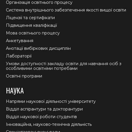
in
in
in
Організація освітнього процесу
new
new
new
Система внутрішнього забезпечення якості вищої освіти
window
window
window
Ліцензії та сертифікати
Підвищення кваліфікації
Мова освітнього процесу
Анкетування
Анотації вибіркових дисциплін
Лабораторії
Умови доступності закладу освіти для навчання осіб з
особливими освітніми потребами
Освітні програми
НАУКА
Напрями наукової діяльності університету
Відділ аспірантури та докторантури
Відділ наукової роботи студентів
Інноваційна, науково-технічна діяльність