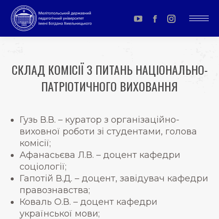
YouTube
Facebook
Instagram
page
page
page
opens
opens
opens
СКЛАД КОМІСІЇ З ПИТАНЬ НАЦІОНАЛЬНО-
in
in
in
ПАТРІОТИЧНОГО ВИХОВАННЯ
new
new
new
window
window
window
You are here:
Гузь В.В. – куратор з організаційно-
виховної роботи зі студентами, голова
комісії;
Афанасьєва Л.В. – доцент кафедри
соціології;
Гапотій В.Д. – доцент, завідувач кафедри
правознавства;
Коваль О.В. – доцент кафедри
української мови;