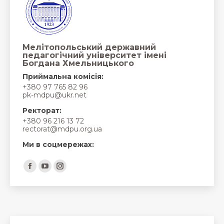
Мелітопольський державний
педагогічний університет імені
Богдана Хмельницького
Приймальна комісія:
+380 97 765 82 96
pk-mdpu@ukr.net
Ректорат:
+380 96 216 13 72
rectorat@mdpu.org.ua
Ми в соцмережах:
Find us on:
Facebook
YouTube
Instagram
page
page
page
opens
opens
opens
in
in
in
new
new
new