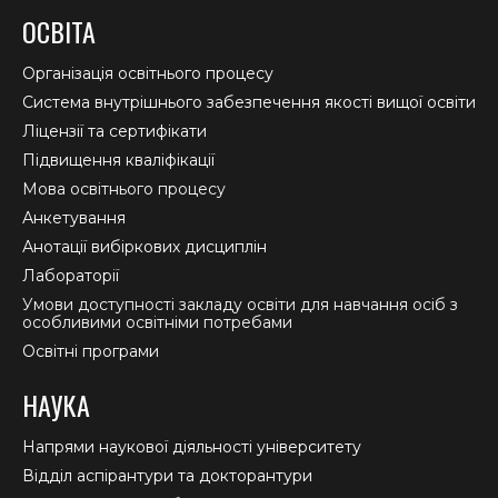
page
page
page
ОСВІТА
opens
opens
opens
in
in
in
Організація освітнього процесу
new
new
new
Система внутрішнього забезпечення якості вищої освіти
window
window
window
Ліцензії та сертифікати
Підвищення кваліфікації
Мова освітнього процесу
Анкетування
Анотації вибіркових дисциплін
Лабораторії
Умови доступності закладу освіти для навчання осіб з
особливими освітніми потребами
Освітні програми
НАУКА
Напрями наукової діяльності університету
Відділ аспірантури та докторантури