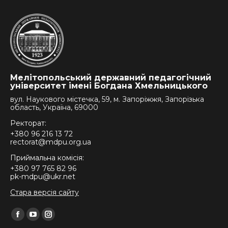
Мелітопольський державний педагогічний
університет імені Богдана Хмельницького
вул. Наукового містечка, 59, м. Запоріжжя, Запорізька
область, Україна, 69000
Ректорат:
+380 96 216 13 72
rectorat@mdpu.org.ua
Приймальна комісія:
+380 97 765 82 96
pk-mdpu@ukr.net
Стара версія сайту
Find us on:
Facebook
YouTube
Instagram