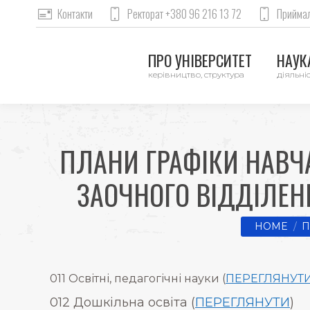
Контакти
Ректорат +380 96 216 13 72
Приймал
ПРО УНІВЕРСИТЕТ
НАУКА
керівництво, структура
діяльніс
ПЛАНИ ГРАФІКИ НАВЧ
ЗАОЧНОГО ВІДДІЛЕНН
You are her
HOME
П
011 Освітні, педагогічні науки (
ПЕРЕГЛЯНУТ
012 Дошкільна освіта (
ПЕРЕГЛЯНУТИ
)