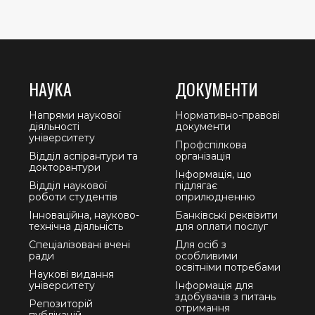
НАУКА
ДОКУМЕНТИ
Напрями наукової
Нормативно-правові
діяльності
документи
університету
Профспілкова
Відділ аспірантури та
організація
докторантури
Інформація, що
Відділ наукової
підлягає
роботи студентів
оприлюдненню
Інноваційна, науково-
Банківські реквізити
технічна діяльність
для оплати послуг
Спеціалізовані вчені
Для осіб з
ради
особливими
освітніми потребами
Наукові видання
університету
Інформація для
здобувачів з питань
Репозиторій
отримання