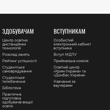
ЗДОБУВАЧАМ
ВСТУПНИКАМ
Центр освітніх
Особистий
дистанційних
електронний кабінет
технологій
вступника
Розклад занять
Вступ МДПУ
Рейтинг успішності
Приймальна комісія
Студентське
Освітній центр
самоврядування
«Крим-Україна» та
«Донбас-Україна»
Студентське
телебачення
Навчання за
ваучерами
Бібліотека
Практична
підготовка
здобувачів вищої
освіти