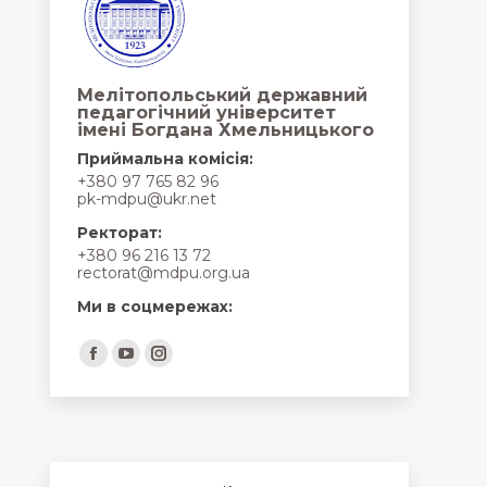
Мелітопольський державний
педагогічний університет
імені Богдана Хмельницького
Приймальна комісія:
+380 97 765 82 96
pk-mdpu@ukr.net
Ректорат:
+380 96 216 13 72
rectorat@mdpu.org.ua
Ми в соцмережах:
Find us on:
Facebook
YouTube
Instagram
page
page
page
opens
opens
opens
in
in
in
new
new
new