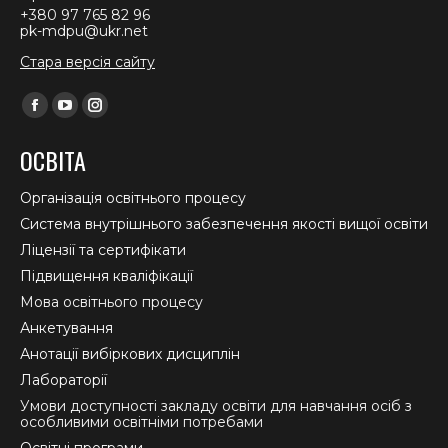
+380 97 765 82 96
pk-mdpu@ukr.net
Стара версія сайту
Find us on:
Facebook
YouTube
Instagram
page
page
page
ОСВІТА
opens
opens
opens
in
in
in
Організація освітнього процесу
new
new
new
Система внутрішнього забезпечення якості вищої освіти
window
window
window
Ліцензії та сертифікати
Підвищення кваліфікації
Мова освітнього процесу
Анкетування
Анотації вибіркових дисциплін
Лабораторії
Умови доступності закладу освіти для навчання осіб з
особливими освітніми потребами