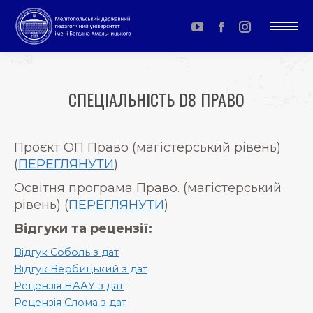
YouTube
Facebook
Instagram
page
page
page
opens
opens
opens
СПЕЦІАЛЬНІСТЬ D8 ПРАВО
in
in
in
You are here:
new
new
new
window
window
window
Проєкт ОП Право (магістерський рівень)
(
ПЕРЕГЛЯНУТИ
)
Освітня програма Право. (магістерський
рівень) (
ПЕРЕГЛЯНУТИ
)
Відгуки та рецензії:
Відгук Соболь з дат
Відгук Вербицький з дат
Рецензія НААУ з дат
Рецензія Слома з дат