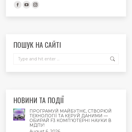
Find us on:
Facebook
YouTube
Instagram
page
page
page
opens
opens
opens
in
in
in
new
new
new
ПОШУК НА САЙТІ
window
window
window
Search:
НОВИНИ ТА ПОДІЇ
ПРОГРАМУЙ МАЙБУТНЄ, СТВОРЮЙ
ТЕХНОЛОГІЇ ТА КЕРУЙ ДАНИМИ —
ОБИРАЙ F3 КОМП’ЮТЕРНІ НАУКИ В
МДПУ!
August 6, 2026